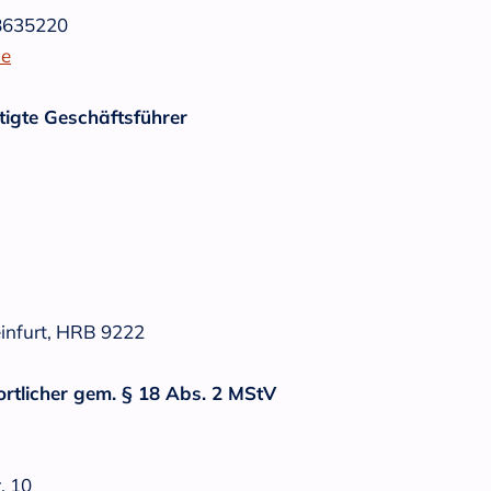
8635220‬
de
tigte Geschäftsführer
infurt, HRB 9222
ortlicher gem. § 18 Abs. 2 MStV
. 10